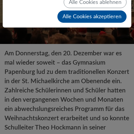
Alle Cookies ablehnen
Alle Cookies akzeptieren
Am Donnerstag, den 20. Dezember war es
mal wieder soweit – das Gymnasium
Papenburg lud zu dem traditionellen Konzert
in der St. Michaelkirche am Obenende ein.
Zahlreiche Schülerinnen und Schüler hatten
in den vergangenen Wochen und Monaten
ein abwechslungsreiches Programm für das
Weihnachtskonzert erarbeitet und so konnte
Schulleiter Theo Hockmann in seiner