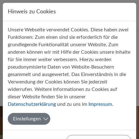
Direkt zur Hauptnavigation springen
Direkt zum Inhalt springen
Hinweis zu Cookies
Unsere Webseite verwendet Cookies. Diese haben zwei
Startseite
Über uns
Aktuelles
Funktionen: Zum einen sind sie erforderlich für die
grundlegende Funktionalität unserer Website. Zum
anderen können wir mit Hilfe der Cookies unsere Inhalte
für Sie immer weiter verbessern. Hierzu werden
pseudonymisierte Daten von Website-Besuchern
gesammelt und ausgewertet. Das Einverständnis in die
Weihnachtskonzert 2018 in der
Verwendung der Cookies können Sie jederzeit
Kirche St. Michael am Obenende
widerrufen. Weitere Informationen zu Cookies auf
dieser Website finden Sie in unserer
Von Hagen Stach
07.01.2019
Musik
AG
Datenschutzerklärung
und zu uns im
Impressum
.
Einstellungen