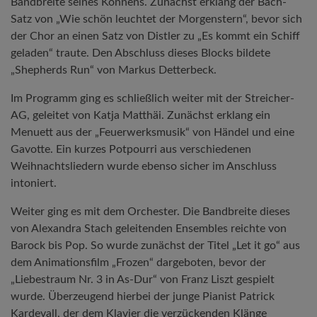
Bandbreite seines Könnens. Zunächst erklang der Bach-
Satz von „Wie schön leuchtet der Morgenstern“, bevor sich
der Chor an einen Satz von Distler zu „Es kommt ein Schiff
geladen“ traute. Den Abschluss dieses Blocks bildete
„Shepherds Run“ von Markus Detterbeck.
Im Programm ging es schließlich weiter mit der Streicher-
AG, geleitet von Katja Matthäi. Zunächst erklang ein
Menuett aus der „Feuerwerksmusik“ von Händel und eine
Gavotte. Ein kurzes Potpourri aus verschiedenen
Weihnachtsliedern wurde ebenso sicher im Anschluss
intoniert.
Weiter ging es mit dem Orchester. Die Bandbreite dieses
von Alexandra Stach geleitenden Ensembles reichte von
Barock bis Pop. So wurde zunächst der Titel „Let it go“ aus
dem Animationsfilm „Frozen“ dargeboten, bevor der
„Liebestraum Nr. 3 in As-Dur“ von Franz Liszt gespielt
wurde. Überzeugend hierbei der junge Pianist Patrick
Kardevall, der dem Klavier die verzückenden Klänge